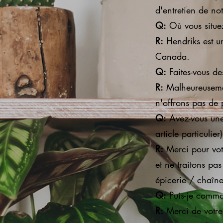
d'entretien de no
Q:
Où vous situe
R:
Hendriks est u
Canada.
Q:
Faites-vous de
R:
Malheureusemen
n'offrons pas de 
Q:
Avez-vous une l
article particulier)
R:
Merci pour vot
et ne traitons pas
épicerie / chaîne 
Q:
Puis-je comma
R:
Merci de votre