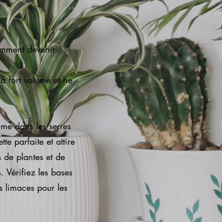
omment devenir
à fort volume et ne
mme dans les serres
te parfaite et attire
s de plantes et de
. Vérifiez les bases
es limaces pour les