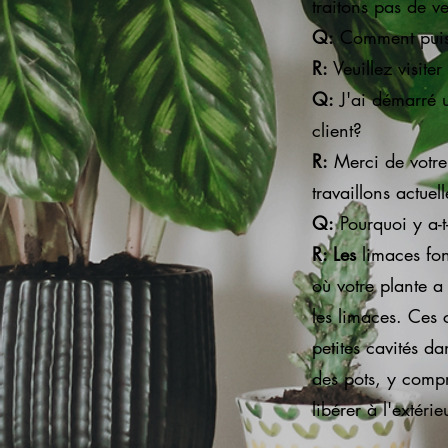
traitons pas de v
Q:
Comment puis-
R:
Veuillez visite
Q:
J'ai démarré 
client?
R:
Merci de votre
travaillons actuel
Q:
Pourquoi y a-t
R: Les
limaces fon
où votre plante a 
les limaces. Ces 
petites cavités da
des pots, y compri
libérer à l'extérie