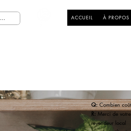
ACCUEIL
À PROPOS
Q:
Combien coûte
R:
Merci de votre 
revendeur local