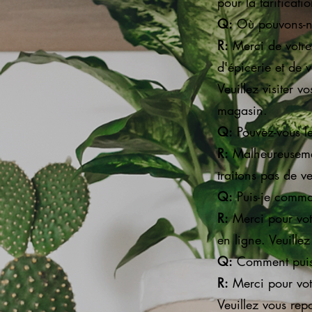
pour la tarificatio
Q:
Où pouvons-nou
R:
Merci de votre
d'épicerie et de 
Veuillez visiter v
magasin.
Q:
Pouvez-vous le
R:
Malheureusemen
traitons pas de v
Q:
Puis-je comma
R:
Merci pour vot
en ligne. Veuillez
Q:
Comment puis
R:
Merci pour votr
Veuillez vous repo