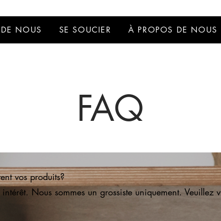
 DE NOUS
SE SOUCIER
À PROPOS DE NOUS
FAQ
nt vos produits?
intérêt. Nous sommes un grossiste uniquement. Veuillez vi