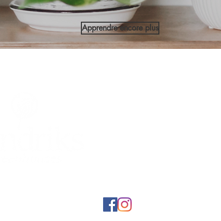
Apprendre encore plus
5095 N Service Road, Beamsville ON 
Tél
905.563.8132
, sans frais 800.449.17