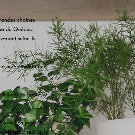
grandes chaînes
 que du Québec.
 varient selon le
me uniquement et ne
llement de boutique
c tous nos produits.
u visiter la section