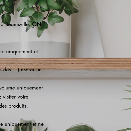
e à Beamsville, ON
me uniquement et
 des .. (insérer un
 volume uniquement
 visiter votre
des produits.
me uniquement et ne