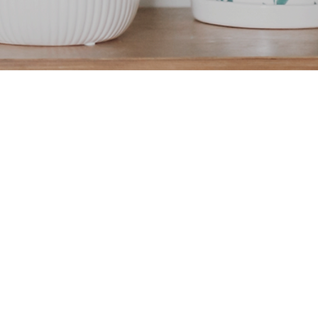
L0R 1B3
86