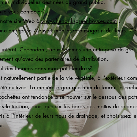
entes individuelles destinées au grand public.
je vous contacter?
r notre site Web à
www.hendriksgreenhouses.com
.
une entreprise / ouvert mon propre magasin de fleurs. C
 intérêt. Cependant, nous sommes une entreprise de gros 
lement qu'avec des partenaires de distribution.
-il des limaces dans mon pot Hendriks?
t naturellement partie de la vie végétale, à l'extérieur co
été cultivée. La matière organique humide fournit la cachet
cachettes ont tendance à se trouver sur le dessous des pot
ns le terreau, ainsi que sur les bords des mottes de racines
s à l'intérieur de leurs trous de drainage, et choisissez l
ur.