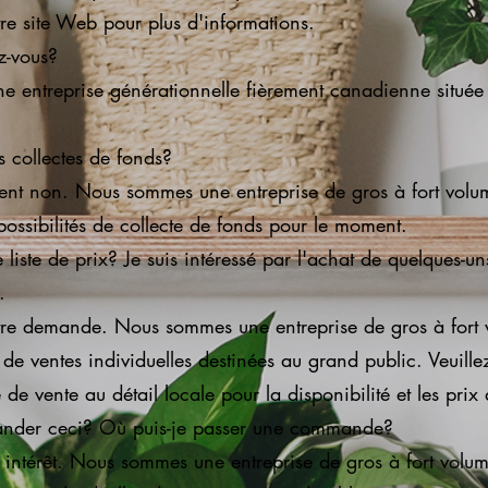
tre site Web pour plus d'informations.
z-vous?
ne entreprise générationnelle fièrement canadienne situé
s collectes de fonds?
t non. Nous sommes une entreprise de gros à fort volu
possibilités de collecte de fonds pour le moment.
iste de prix? Je suis intéressé par l'achat de quelques-uns
.
re demande. Nous sommes une entreprise de gros à fort
 de ventes individuelles destinées au grand public. Veuillez
de vente au détail locale pour la disponibilité et les prix 
nder ceci? Où puis-je passer une commande?
 intérêt. Nous sommes une entreprise de gros à fort volu