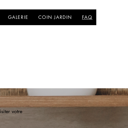
GALERIE
COIN JARDIN
FAQ
siter votre