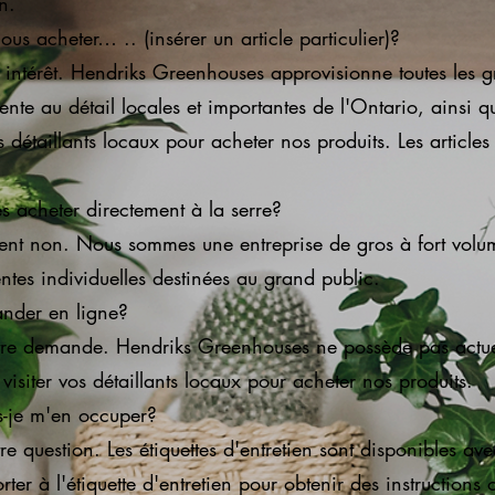
n.
s acheter… .. (insérer un article particulier)?
 intérêt. Hendriks Greenhouses approvisionne toutes les 
vente au détail locales et importantes de l'Ontario, ainsi
os détaillants locaux pour acheter nos produits. Les articles
s acheter directement à la serre?
t non. Nous sommes une entreprise de gros à fort volu
entes individuelles destinées au grand public.
nder en ligne?
re demande. Hendriks Greenhouses ne possède pas actue
 visiter vos détaillants locaux pour acheter nos produits.
-je m'en occuper?
e question. Les étiquettes d'entretien sont disponibles ave
rter à l'étiquette d'entretien pour obtenir des instructions o